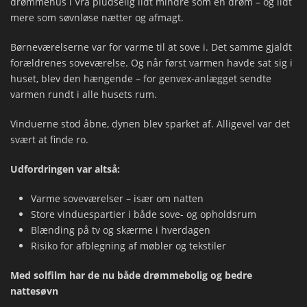
drømmehus i Vrå pludselig lidt mindre som en drøm – og lidt
mere som søvnløse nætter og afmagt.
Børneværelserne var for varme til at sove i. Det samme gjaldt
forældrenes soveværelse. Og når først varmen havde sat sig i
huset, blev den hængende – for genvex-anlægget sendte
varmen rundt i alle husets rum.
Vinduerne stod åbne, dynen blev sparket af. Alligevel var det
svært at finde ro.
Udfordringen var altså:
Varme soveværelser – især om natten
Store vinduespartier i både sove- og opholdsrum
Blænding på tv og skærme i hverdagen
Risiko for afblegning af møbler og tekstiler
Med solfilm har de nu både drømmebolig og bedre
nattesøvn