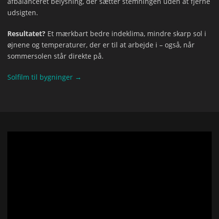
afbalanceret belysning, der sætter stemningen uden at fjerne
udsigten.
Resultatet?
Et mærkbart bedre indeklima, mindre skarp sol i
øjnene og temperaturer, der er til at arbejde i – også, når
sommersolen står direkte på.
Solfilm til bygninger →