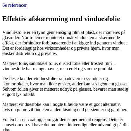
Se referencer
Effektiv afskærmning med vinduesfolie
Vinduesfolie er en tynd gennemsigtig film af plast, der monteres på
glasruder. Når folien er monteret opnår vinduet en afskærmende
effekt, der forhindrer forbipasserende i at kigge ind gennem vinduet.
Det er fordelagtigt hos virksomheder og private hjem, hvor man
ønsker diskretion og privatliv.
Matteret folie, sandblæst folie, dusted folie eller frosted film –
vinduesfolie har mange navne, men er ét og samme produkt.
De fleste kender vinduesfolie fra badeværelsesvinduer og
kontorlokaler, hvor man ikke ønsker, at der kan ses igennem glasset.
Selvom folien giver et matteret udtryk på glasset, bevarer man stadig
et godt lysindfald.
Matteret vinduesfolie kan i nogle tilfælde være et godt alternativ,
hvis du gerne vil finde en anden løsning end persienner og gardiner.
Folien har en coating, som gør den super nem at rengøre. Dette er
uanset om du vil have det monteret indvendigt eller udvendigt på dit
glas.