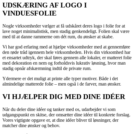
UDSKÆRING AF LOGO I
VINDUESFOLIE
Nogle virksomheder vælger at få udskåret deres logo i folie for at
lave noget minimalistisk, men stadig genkendeligt. Folien skal være
med til at danne rammerne om dét rum, du ønsker at skabe.
Vi har god erfaring med at hjælpe virksomheder med at gennemføre
den røde tråd igennem hele virksomheden. Hvis din virksomhed har
et ensartet udtryk, der skal føres gennem alle lokaler, er matteret folie
med dekoration en nem og forholdsvis lukrativ løsning, hvor man
stadig opnår afskærmning indtil de private rum.
Ydermere er det muligt at printe alle typer motiver. Både i det
almindelige matterede folie – men også i de farver, man ønsker.
VI HJÆLPER DIG MED DINE IDÉER
Når du deler dine idéer og tanker med os, udarbejder vi som
udgangspunkt en skitse, der omsætter dine idéer til konkrete forslag.
Vores vigtigste opgave er, at dine idéer bliver til løsninger, der
matcher dine ønsker og behov.