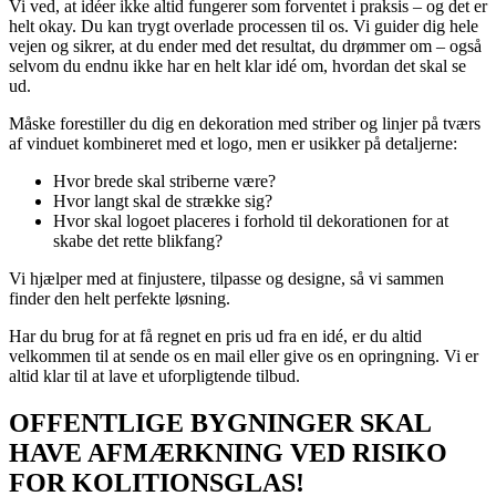
Vi ved, at idéer ikke altid fungerer som forventet i praksis – og det er
helt okay. Du kan trygt overlade processen til os. Vi guider dig hele
vejen og sikrer, at du ender med det resultat, du drømmer om – også
selvom du endnu ikke har en helt klar idé om, hvordan det skal se
ud.
Måske forestiller du dig en dekoration med striber og linjer på tværs
af vinduet kombineret med et logo, men er usikker på detaljerne:
Hvor brede skal striberne være?
Hvor langt skal de strække sig?
Hvor skal logoet placeres i forhold til dekorationen for at
skabe det rette blikfang?
Vi hjælper med at finjustere, tilpasse og designe, så vi sammen
finder den helt perfekte løsning.
Har du brug for at få regnet en pris ud fra en idé, er du altid
velkommen til at sende os en mail eller give os en opringning. Vi er
altid klar til at lave et uforpligtende tilbud.
OFFENTLIGE BYGNINGER SKAL
HAVE AFMÆRKNING VED RISIKO
FOR KOLITIONSGLAS!