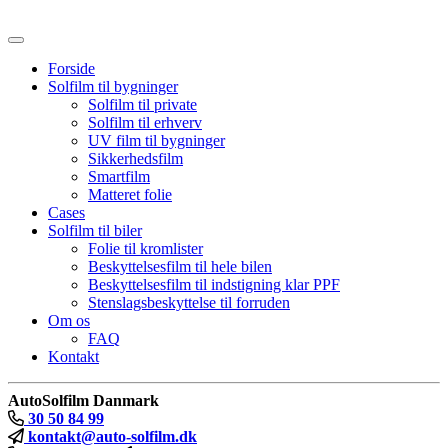
Forside
Solfilm til bygninger
Solfilm til private
Solfilm til erhverv
UV film til bygninger
Sikkerhedsfilm
Smartfilm
Matteret folie
Cases
Solfilm til biler
Folie til kromlister
Beskyttelsesfilm til hele bilen
Beskyttelsesfilm til indstigning klar PPF
Stenslagsbeskyttelse til forruden
Om os
FAQ
Kontakt
AutoSolfilm Danmark
30 50 84 99
kontakt@auto-solfilm.dk