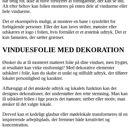
har brug for, ikke at blive forstyrret af forbigående, der kan se ind.
Alt efter behov kan folien monteres på enten dele af vinduerne eller
hele vinduerne.
Det er eksempelvis muligt, at montere en bane i synsfeltet for
forbigående personer. Eller der kan laves striber, mønstre eller
udskæres et logo i folien, hvis formålet er et æstetisk udtryk. Det er
kun fantasien, der sætter grænser.
VINDUESFOLIE MED DEKORATION
Ønsker du at få monteret matteret folie på dine vinduer, men frygter,
at resultatet kan virke ensformigt? Med dekorative elementer
udskåret i folie, kan du skabe et unikt og stilfuldt udtryk, der tilfører
lokalet personlighed og karakter.
Afhængigt af det ønskede udtryk og lokalets funktion kan der
designes dekorationer, der understøtter den rette stemning. Man kan
få udskåret folien i lige præcis det mønster, striber eller motiv, man
ønsker til det valgte lokale.
Derved kan et kedeligt glasbur eller mødelokale transformeres til en
inspirerende arbejdsplads, der fremmer både kreativitet og
koncentration.