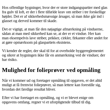
Hos offentlige bygninger, hvor der er store indgangspartier med glas
fra gulv til loft, er der i flere tilfælde krav om striber i tre forskellige
højder. Det er af sikkerhedsmæssige årsager, så man ikke går ind i
glasset og derved kommer til skade.
Det er vigtigt, at man får den nøjagtige afmærkning på vinduerne,
sådan at man med sikkerhed kan se, at der er et vindue. Her kan
man eksempelvis lave striber, prikker, cirkler, firkanter eller andet for
at gøre opmærksom på glaspartiets eksistens.
Vi kender de regler, der skal til for at overholde byggereglementet
og sikrer at bygningen ikke får en anmærkning ved de vinduer, der
har risiko.
Mulighed for folieprøver ved opmåling
Når vi kommer ud og foretager opmåling til opgaven, er det altid
muligt at få fremvist folieprøver, så man lettere kan forestille sig,
hvordan det færdige resultat bliver.
Efter vi har foretaget en opmåling, og vi er blevet enige om
opgavens omfang, regner vi et uforpligtende tilbud til dig.