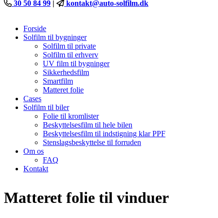
30 50 84 99
|
kontakt@auto-solfilm.dk
Forside
Solfilm til bygninger
Solfilm til private
Solfilm til erhverv
UV film til bygninger
Sikkerhedsfilm
Smartfilm
Matteret folie
Cases
Solfilm til biler
Folie til kromlister
Beskyttelsesfilm til hele bilen
Beskyttelsesfilm til indstigning klar PPF
Stenslagsbeskyttelse til forruden
Om os
FAQ
Kontakt
Matteret folie til vinduer