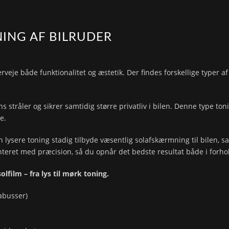
NING AF BILRUDER
verveje både funktionalitet og æstetik. Der findes forskellige typer 
stråler og sikrer samtidig større privatliv i bilen. Denne type toni
e.
 lysere toning stadig tilbyde væsentlig solafskærmning til bilen, s
onteret med præcision, så du opnår det bedste resultat både i forho
olfilm – fra lys til mørk toning.
xabusser)