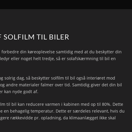
SOLFILM TIL BILER
e vil forbedre din køreoplevelse samtidig med at du beskytter din
dyr eller noget helt tredje, så er solafskærmning til bil en
olrig dag, så beskytter solfilm til bil også interiøret mod
 og andre materialer falmer over tid. Samtidig giver det din bil
er kan nyde godt af.
lfilm til bil kan reducere varmen i kabinen med op til 80%. Dette
de en behagelig temperatur. Dette er særdeles relevant, hvis du
ængere rækkevidde pr. opladning, da klimaanlægget ikke skal