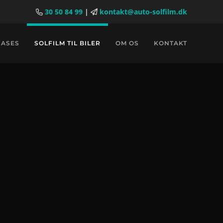
30 50 84 99
|
kontakt@auto-solfilm.dk
CASES
SOLFILM TIL BILER
OM OS
KONTAKT