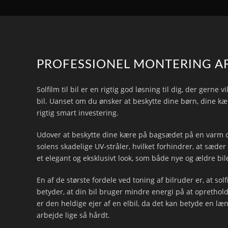
PROFESSIONEL MONTERING AF 
Solfilm til bil er en rigtig god løsning til dig, der gern
bil. Uanset om du ønsker at beskytte dine børn, dine kæle
rigtig smart investering.
Udover at beskytte dine kære på bagsædet på en varm og s
solens skadelige UV-stråler, hvilket forhindrer, at sæder
et elegant og eksklusivt look, som både nye og ældre bil
En af de største fordele ved toning af bilruder er, at so
betyder, at din bil bruger mindre energi på at oprethol
er den heldige ejer af en elbil, da det kan betyde en l
arbejde lige så hårdt.