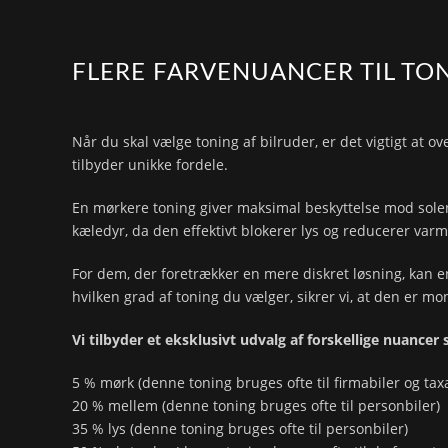
FLERE FARVENUANCER TIL TO
Når du skal vælge toning af bilruder, er det vigtigt at o
tilbyder unikke fordele.
En mørkere toning giver maksimal beskyttelse mod solens 
kæledyr, da den effektivt blokerer lys og reducerer varm
For dem, der foretrækker en mere diskret løsning, kan en
hvilken grad af toning du vælger, sikrer vi, at den er m
Vi tilbyder et eksklusivt udvalg af forskellige nuancer s
5 % mørk (denne toning bruges ofte til firmabiler og ta
20 % mellem (denne toning bruges ofte til personbiler)
35 % lys (denne toning bruges ofte til personbiler)